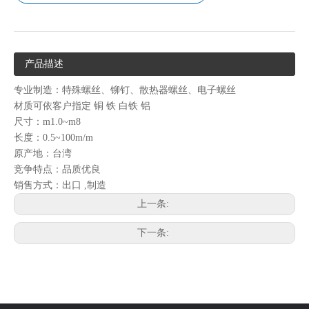
产品描述
专业制造：特殊螺丝、铆钉、散热器螺丝、电子螺丝
材质可依客户指定 铜 铁 白铁 铝
尺寸：m1.0~m8
长度：0.5~100m/m
原产地：台湾
竞争特点：品质优良
销售方式：出口 ,制造
上一条:
下一条: